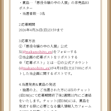
・賞品…「悪役令嬢の中の人展」の非売品B3
ポスター
・当選者数…3名
2.応募期間
2026年4月26日(日)23:59まで
3.応募方法
①「悪役令嬢の中の人展」公式
X(
@nakanohito_ex
)をフォローする
②当企画の応募ポストをリポストする
※「応募ポスト」とは…①の公式アカウント
(
@nakanohito_ex
)が4月18日(土)17:00にポス
トした当企画に関するポストです。
4.当選発表&賞品の発送
・抽選の上、ご当選された方にはXのチャット
(旧DM)にて応募期間終了後2週間以内にご連絡
をいたします。チャット(旧DM)には、賞品を
発送する際に必要となる個人情報入力フォーム