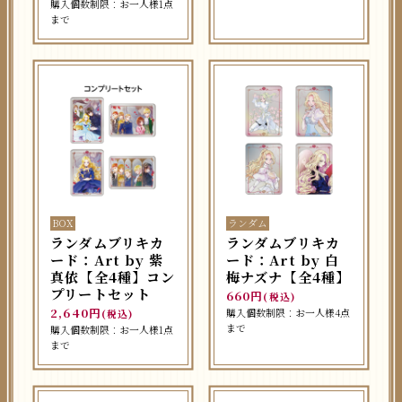
購入個数制限：お一人様1点
まで
BOX
ランダム
ランダムブリキカ
ランダムブリキカ
ード：Art by 紫
ード：Art by 白
真依【全4種】コン
梅ナズナ【全4種】
プリートセット
660円
(税込)
2,640円
購入個数制限：お一人様4点
(税込)
まで
購入個数制限：お一人様1点
まで