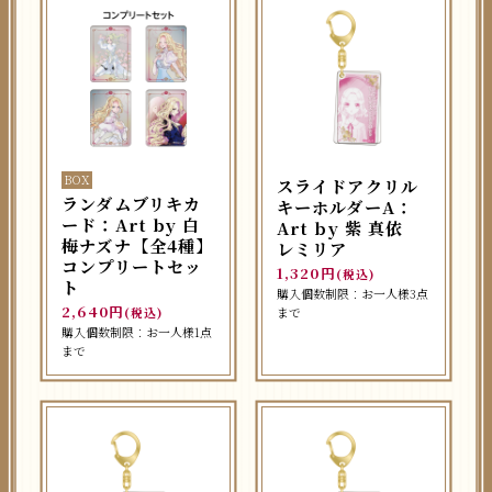
BOX
スライドアクリル
ランダムブリキカ
キーホルダーA：
ード：Art by 白
Art by 紫 真依
梅ナズナ【全4種】
レミリア
コンプリートセッ
1,320円
(税込)
ト
購入個数制限：お一人様3点
2,640円
(税込)
まで
購入個数制限：お一人様1点
まで