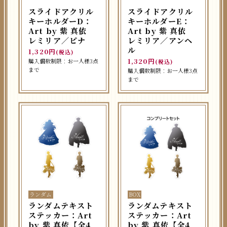
スライドアクリル
スライドアクリル
キーホルダーD：
キーホルダーE：
Art by 紫 真依
Art by 紫 真依
レミリア／ピナ
レミリア／アンヘ
ル
1,320円
(税込)
1,320円
購入個数制限：お一人様3点
(税込)
まで
購入個数制限：お一人様3点
まで
ランダム
BOX
ランダムテキスト
ランダムテキスト
ステッカー：Art
ステッカー：Art
by 紫 真依【全4
by 紫 真依【全4