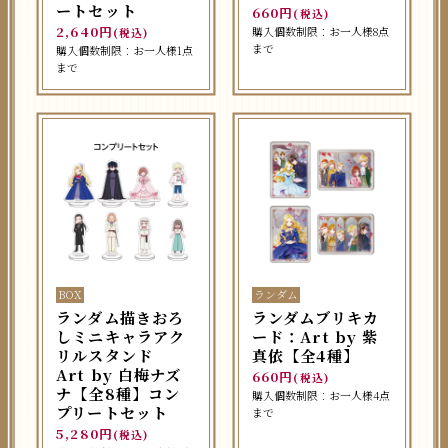
ートセット
660円
(税込)
2,640円
購入個数制限：お一人様8点
(税込)
まで
購入個数制限：お一人様1点
まで
BOX
ランダム
ランダム描きおろ
ランダムブリキカ
しミニキャラアク
ード：Art by 紫
リルスタンド
真依【全4種】
Art by 白梅ナズ
660円
(税込)
ナ【全8種】コン
購入個数制限：お一人様4点
プリートセット
まで
5,280円
(税込)