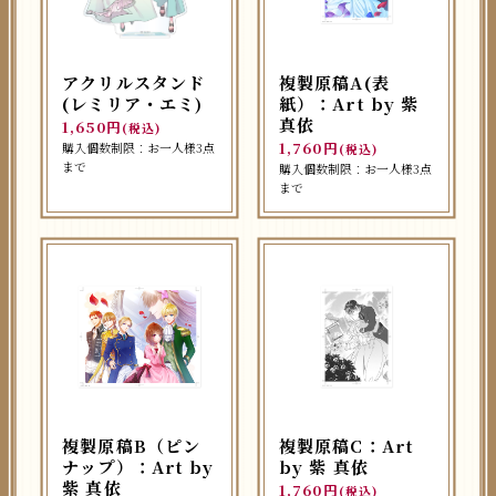
アクリルスタンド
複製原稿A(表
(レミリア・エミ)
紙）：Art by 紫
真依
1,650円
(税込)
1,760円
購入個数制限：お一人様3点
(税込)
まで
購入個数制限：お一人様3点
まで
複製原稿B（ピン
複製原稿C：Art
ナップ）：Art by
by 紫 真依
紫 真依
1,760円
(税込)