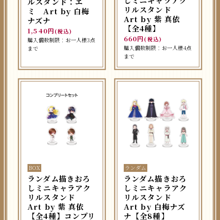
しミニキャラアク
ルスタンド：エ
リルスタンド
ミ Art by 白梅
Art by 紫 真依
ナズナ
【全4種】
1,540円
(税込)
660円
(税込)
購入個数制限：お一人様3点
購入個数制限：お一人様4点
まで
まで
BOX
ランダム
ランダム描きおろ
ランダム描きおろ
しミニキャラアク
しミニキャラアク
リルスタンド
リルスタンド
Art by 紫 真依
Art by 白梅ナズ
【全4種】コンプリ
ナ【全8種】